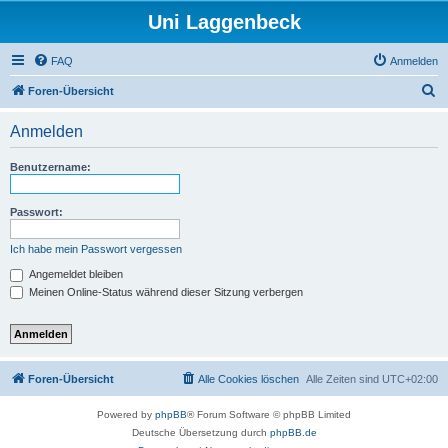
Uni Laggenbeck
FAQ
Anmelden
S
Foren-Übersicht
u
Anmelden
c
h
Benutzername:
e
Passwort:
Ich habe mein Passwort vergessen
Angemeldet bleiben
Meinen Online-Status während dieser Sitzung verbergen
Foren-Übersicht
Alle Cookies löschen
Alle Zeiten sind
UTC+02:00
Powered by
phpBB
® Forum Software © phpBB Limited
Deutsche Übersetzung durch
phpBB.de