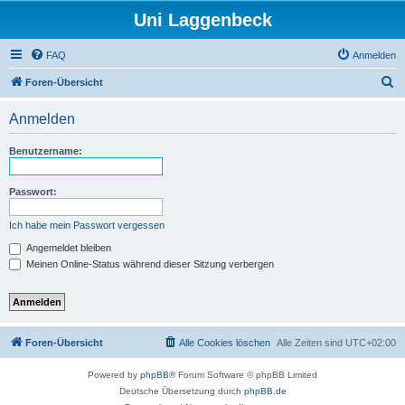
Uni Laggenbeck
FAQ
Anmelden
S
Foren-Übersicht
u
Anmelden
c
h
Benutzername:
e
Passwort:
Ich habe mein Passwort vergessen
Angemeldet bleiben
Meinen Online-Status während dieser Sitzung verbergen
Foren-Übersicht
Alle Cookies löschen
Alle Zeiten sind
UTC+02:00
Powered by
phpBB
® Forum Software © phpBB Limited
Deutsche Übersetzung durch
phpBB.de