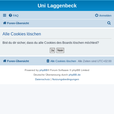
Uni Laggenbeck
FAQ
Anmelden
S
Foren-Übersicht
u
Alle Cookies löschen
c
h
Bist du dir sicher, dass du alle Cookies des Boards löschen möchtest?
e
Foren-Übersicht
Alle Cookies löschen
Alle Zeiten sind
UTC+02:00
Powered by
phpBB
® Forum Software © phpBB Limited
Deutsche Übersetzung durch
phpBB.de
Datenschutz
|
Nutzungsbedingungen