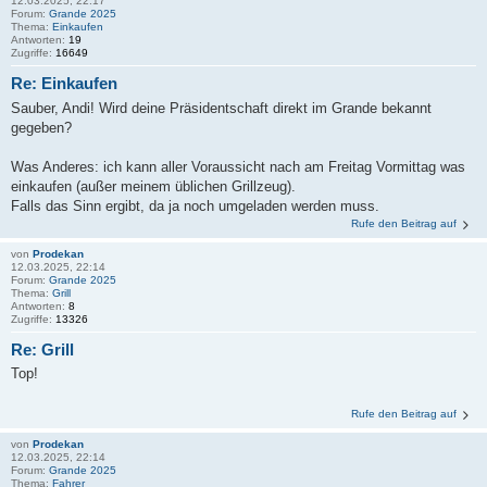
12.03.2025, 22:17
Forum:
Grande 2025
Thema:
Einkaufen
Antworten:
19
Zugriffe:
16649
Re: Einkaufen
Sauber, Andi! Wird deine Präsidentschaft direkt im Grande bekannt
gegeben?
Was Anderes: ich kann aller Voraussicht nach am Freitag Vormittag was
einkaufen (außer meinem üblichen Grillzeug).
Falls das Sinn ergibt, da ja noch umgeladen werden muss.
Rufe den Beitrag auf
von
Prodekan
12.03.2025, 22:14
Forum:
Grande 2025
Thema:
Grill
Antworten:
8
Zugriffe:
13326
Re: Grill
Top!
Rufe den Beitrag auf
von
Prodekan
12.03.2025, 22:14
Forum:
Grande 2025
Thema:
Fahrer