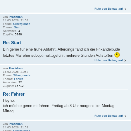
Rufe den Beitrag auf
von
Prodekan
14.03.2026, 21:54
Forum:
Silbergrande
Thema:
Start
Antworten:
4
Zugriffe:
5348
Re: Start
Bin gerne für eine frühe Abfahrt. Allerdings fand ich die Frikandelbude
letztes Mal eher suboptimal...gefühlt mehrere Stunden Aufstoßen
Rufe den Beitrag auf
von
Prodekan
14.03.2026, 21:53
Forum:
Silbergrande
Thema:
Fahrer
Antworten:
32
Zugriffe:
15712
Re: Fahrer
Heyho,
ich möchte gerne mitfahren. Freitag ab 8 Uhr morgens bis Montag
Mittag...
Rufe den Beitrag auf
von
Prodekan
14.03.2026, 21:51
Forum:
Silbergrande