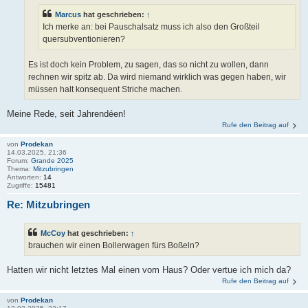
Marcus
hat geschrieben:
↑
Ich merke an: bei Pauschalsatz muss ich also den Großteil
quersubventionieren?
Es ist doch kein Problem, zu sagen, das so nicht zu wollen, dann
rechnen wir spitz ab. Da wird niemand wirklich was gegen haben, wir
müssen halt konsequent Striche machen.
Meine Rede, seit Jahrendéen!
Rufe den Beitrag auf
von
Prodekan
14.03.2025, 21:36
Forum:
Grande 2025
Thema:
Mitzubringen
Antworten:
14
Zugriffe:
15481
Re: Mitzubringen
McCoy
hat geschrieben:
↑
brauchen wir einen Bollerwagen fürs Boßeln?
Hatten wir nicht letztes Mal einen vom Haus? Oder vertue ich mich da?
Rufe den Beitrag auf
von
Prodekan