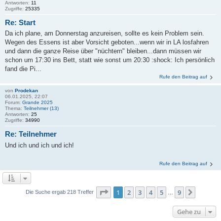
Antworten:
11
Zugriffe:
25335
Re: Start
Da ich plane, am Donnerstag anzureisen, sollte es kein Problem sein.
Wegen des Essens ist aber Vorsicht geboten...wenn wir in LA losfahren
und dann die ganze Reise über "nüchtern" bleiben...dann müssen wir
schon um 17:30 ins Bett, statt wie sonst um 20:30 :shock: Ich persönlich
fand die Pi...
Rufe den Beitrag auf
von
Prodekan
06.01.2025, 22:07
Forum:
Grande 2025
Thema:
Teilnehmer (13)
Antworten:
25
Zugriffe:
34990
Re: Teilnehmer
Und ich und ich und ich!
Rufe den Beitrag auf
Seite
1
von
9
1
2
3
4
5
9
Nächst
Die Suche ergab 218 Treffer
…
Gehe zu