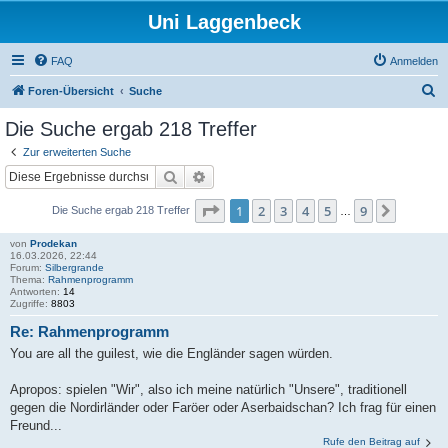
Uni Laggenbeck
FAQ
Anmelden
S
Foren-Übersicht
Suche
u
Die Suche ergab 218 Treffer
c
Zur erweiterten Suche
h
Suche
Erweiterte Suche
e
Seite
1
von
9
1
2
3
4
5
9
Nächst
Die Suche ergab 218 Treffer
…
von
Prodekan
16.03.2026, 22:44
Forum:
Silbergrande
Thema:
Rahmenprogramm
Antworten:
14
Zugriffe:
8803
Re: Rahmenprogramm
You are all the guilest, wie die Engländer sagen würden.
Apropos: spielen "Wir", also ich meine natürlich "Unsere", traditionell
gegen die Nordirländer oder Faröer oder Aserbaidschan? Ich frag für einen
Freund...
Rufe den Beitrag auf