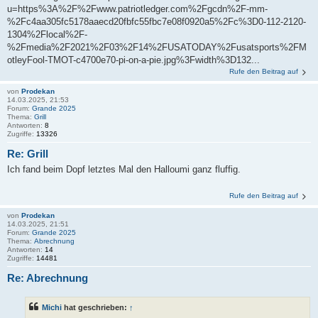
u=https%3A%2F%2Fwww.patriotledger.com%2Fgcdn%2F-mm-
%2Fc4aa305fc5178aaecd20fbfc55fbc7e08f0920a5%2Fc%3D0-112-2120-
1304%2Flocal%2F-
%2Fmedia%2F2021%2F03%2F14%2FUSATODAY%2Fusatsports%2FM
otleyFool-TMOT-c4700e70-pi-on-a-pie.jpg%3Fwidth%3D132...
Rufe den Beitrag auf
von
Prodekan
14.03.2025, 21:53
Forum:
Grande 2025
Thema:
Grill
Antworten:
8
Zugriffe:
13326
Re: Grill
Ich fand beim Dopf letztes Mal den Halloumi ganz fluffig.
Rufe den Beitrag auf
von
Prodekan
14.03.2025, 21:51
Forum:
Grande 2025
Thema:
Abrechnung
Antworten:
14
Zugriffe:
14481
Re: Abrechnung
Michi
hat geschrieben:
↑