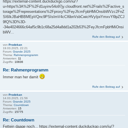
https://external-content.duckduckgo.com/iu/?
u=https%3A%2F%2Fd1uyinv54o97jy.cloudfront.net%2Frails%2Factive_s
torage%2Frepresentations%2Fproxy%2FeyJfcmFpbHMiOnsibWVzc2FnZ
SI6IkJBaHBBMEpVQnc9PSIsImV4cCI6bnVsbCwicHVyIjoiYmxvYl9pZCJ
9fQ%3D%3D-
-34e4024666c64af5c9b1c68a25d4a8dd1a202b53%2FeyJfcmFpbHMiOnsi
bWV...
Rufe den Beitrag auf
von
Prodekan
19.03.2025, 22:21
Forum:
Grande 2025
Thema:
Rahmenprogramm
Antworten:
11
Zugriffe:
10836
Re: Rahmenprogramm
Immer man her damit
Rufe den Beitrag auf
von
Prodekan
14.03.2025, 21:56
Forum:
Grande 2025
Thema:
Countdown
Antworten:
15
Zugriffe:
15775
Re: Countdown
Fettein daage noch... https://external-content.duckduckgo.com/iu/?