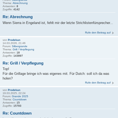
Thema:
Abrechnung
Antworten:
8
Zugriffe:
4142
Re: Abrechnung
Wenn Sierra in Engeland ist, fehlt mir der letzte Strichlistenfürsprecher...
Rufe den Beitrag auf
von
Prodekan
14.03.2026, 21:46
Forum:
Silbergrande
Thema:
Grill / Verpflegung
Antworten:
18
Zugriffe:
143897
Re: Grill / Verpflegung
Top!
Für die Grillage bringe ich was eigenes mit. Für Dutch: soll ich da was
holen?
Rufe den Beitrag auf
von
Prodekan
19.03.2025, 22:24
Forum:
Grande 2025
Thema:
Countdown
Antworten:
15
Zugriffe:
15793
Re: Countdown