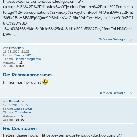
https://external-content.duckduckgo.com/iu/?
u=https%3A%2F%2Fd1uyinv54o97jy.cloudfront.net%2Frails%2Factive_s
torage%2Frepresentations%2Fproxy%2FeyJfcmFpbHMiOnsibWVzc2FnZ
SI6IkJBaHBBMEpVQnc9PSIsImV4cCI6bnVsbCwicHVyIjoiYmxvYl9pZCJ
9fQ%3D%3D-
-34e4024666c64af5c9b1c68a25d4a8dd1a202b53%2FeyJfcmFpbHMiOnsi
bWV...
Rufe den Beitrag auf
von
Prodekan
19.03.2025, 22:21
Forum:
Grande 2025
Thema:
Rahmenprogramm
Antworten:
11
Zugriffe:
10840
Re: Rahmenprogramm
Immer man her damit
Rufe den Beitrag auf
von
Prodekan
14.03.2025, 21:56
Forum:
Grande 2025
Thema:
Countdown
Antworten:
15
Zugriffe:
15793
Re: Countdown
Fettein daage noch... https://external-content.duckduckgo.com/iu/?