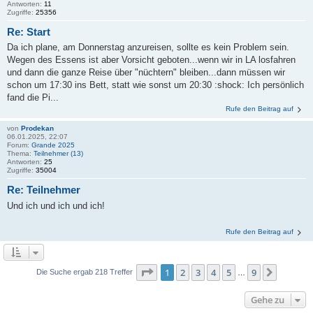
Antworten:
11
Zugriffe:
25356
Re: Start
Da ich plane, am Donnerstag anzureisen, sollte es kein Problem sein.
Wegen des Essens ist aber Vorsicht geboten...wenn wir in LA losfahren
und dann die ganze Reise über "nüchtern" bleiben...dann müssen wir
schon um 17:30 ins Bett, statt wie sonst um 20:30 :shock: Ich persönlich
fand die Pi...
Rufe den Beitrag auf
von
Prodekan
06.01.2025, 22:07
Forum:
Grande 2025
Thema:
Teilnehmer (13)
Antworten:
25
Zugriffe:
35004
Re: Teilnehmer
Und ich und ich und ich!
Rufe den Beitrag auf
Seite
1
von
9
1
2
3
4
5
9
Nächst
Die Suche ergab 218 Treffer
…
Gehe zu