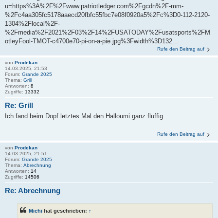
u=https%3A%2F%2Fwww.patriotledger.com%2Fgcdn%2F-mm-
%2Fc4aa305fc5178aaecd20fbfc55fbc7e08f0920a5%2Fc%3D0-112-2120-
1304%2Flocal%2F-
%2Fmedia%2F2021%2F03%2F14%2FUSATODAY%2Fusatsports%2FM
otleyFool-TMOT-c4700e70-pi-on-a-pie.jpg%3Fwidth%3D132...
Rufe den Beitrag auf
von
Prodekan
14.03.2025, 21:53
Forum:
Grande 2025
Thema:
Grill
Antworten:
8
Zugriffe:
13332
Re: Grill
Ich fand beim Dopf letztes Mal den Halloumi ganz fluffig.
Rufe den Beitrag auf
von
Prodekan
14.03.2025, 21:51
Forum:
Grande 2025
Thema:
Abrechnung
Antworten:
14
Zugriffe:
14506
Re: Abrechnung
Michi
hat geschrieben:
↑