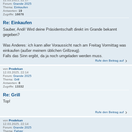
12.03.2025, 22:17
Forum:
Grande 2025
Thema:
Einkaufen
Antworten:
19
Zugriffe:
16676
Re: Einkaufen
Sauber, Andi! Wird deine Präsidentschaft direkt im Grande bekannt
gegeben?
Was Anderes: ich kann aller Voraussicht nach am Freitag Vormittag was
einkaufen (außer meinem üblichen Grillzeug).
Falls das Sinn ergibt, da ja noch umgeladen werden muss.
Rufe den Beitrag auf
von
Prodekan
12.03.2025, 22:14
Forum:
Grande 2025
Thema:
Grill
Antworten:
8
Zugriffe:
13332
Re: Grill
Top!
Rufe den Beitrag auf
von
Prodekan
12.03.2025, 22:14
Forum:
Grande 2025
Thema:
Fahrer