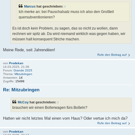
Marcus
hat geschrieben:
↑
Ich merke an: bei Pauschalsatz muss ich also den Großteil
quersubventionieren?
Es ist doch kein Problem, zu sagen, das so nicht zu wollen, dann
rechnen wir spitz ab. Da wird niemand wirklich was gegen haben, wir
müssen halt konsequent Striche machen.
Meine Rede, seit Jahrendéen!
Rufe den Beitrag auf
von
Prodekan
14.03.2025, 21:36
Forum:
Grande 2025
Thema:
Mitzubringen
Antworten:
14
Zugriffe:
15499
Re: Mitzubringen
McCoy
hat geschrieben:
↑
brauchen wir einen Bollerwagen fürs Boßeln?
Hatten wir nicht letztes Mal einen vom Haus? Oder vertue ich mich da?
Rufe den Beitrag auf
von
Prodekan