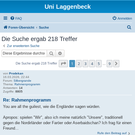
Uni Laggenbeck
FAQ
Anmelden
S
Foren-Übersicht
Suche
u
Die Suche ergab 218 Treffer
c
Zur erweiterten Suche
h
Suche
Erweiterte Suche
e
Seite
1
von
9
1
2
3
4
5
9
Nächst
Die Suche ergab 218 Treffer
…
von
Prodekan
16.03.2026, 22:44
Forum:
Silbergrande
Thema:
Rahmenprogramm
Antworten:
14
Zugriffe:
8805
Re: Rahmenprogramm
You are all the guilest, wie die Engländer sagen würden.
Apropos: spielen "Wir", also ich meine natürlich "Unsere", traditionell
gegen die Nordirländer oder Faröer oder Aserbaidschan? Ich frag für einen
Freund...
Rufe den Beitrag auf