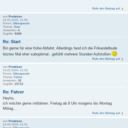
Rufe den Beitrag auf
von
Prodekan
14.03.2026, 21:54
Forum:
Silbergrande
Thema:
Start
Antworten:
4
Zugriffe:
5349
Re: Start
Bin gerne für eine frühe Abfahrt. Allerdings fand ich die Frikandelbude
letztes Mal eher suboptimal...gefühlt mehrere Stunden Aufstoßen
Rufe den Beitrag auf
von
Prodekan
14.03.2026, 21:53
Forum:
Silbergrande
Thema:
Fahrer
Antworten:
32
Zugriffe:
15713
Re: Fahrer
Heyho,
ich möchte gerne mitfahren. Freitag ab 8 Uhr morgens bis Montag
Mittag...
Rufe den Beitrag auf
von
Prodekan
14.03.2026, 21:51
Forum:
Silbergrande