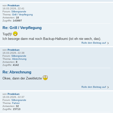
von
Prodekan
16.03.2026, 22:41
Forum:
Silbergrande
Thema:
Grill / Verpflegung
Antworten:
18
Zugriffe:
143897
Re: Grill / Verpflegung
Top(f)!
Ich besorge dann mal noch Backup-Halloumi (ist eh nie wech, das).
Rufe den Beitrag auf
von
Prodekan
16.03.2026, 22:38
Forum:
Silbergrande
Thema:
Abrechnung
Antworten:
8
Zugriffe:
4142
Re: Abrechnung
Okee, dann der Zweitletzte
Rufe den Beitrag auf
von
Prodekan
16.03.2026, 22:37
Forum:
Silbergrande
Thema:
Fahrer
Antworten:
32
Zugriffe:
15713