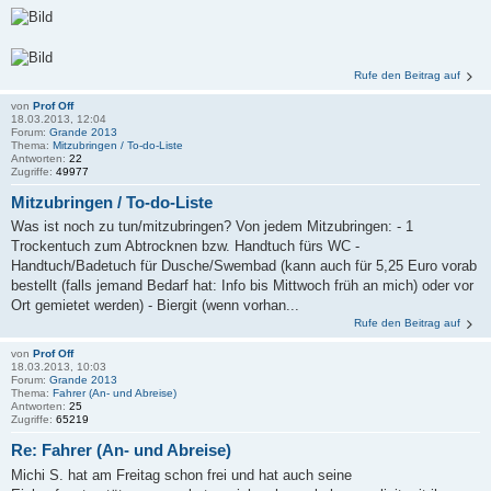
Rufe den Beitrag auf
von
Prof Off
18.03.2013, 12:04
Forum:
Grande 2013
Thema:
Mitzubringen / To-do-Liste
Antworten:
22
Zugriffe:
49977
Mitzubringen / To-do-Liste
Was ist noch zu tun/mitzubringen? Von jedem Mitzubringen: - 1
Trockentuch zum Abtrocknen bzw. Handtuch fürs WC -
Handtuch/Badetuch für Dusche/Swembad (kann auch für 5,25 Euro vorab
bestellt (falls jemand Bedarf hat: Info bis Mittwoch früh an mich) oder vor
Ort gemietet werden) - Biergit (wenn vorhan...
Rufe den Beitrag auf
von
Prof Off
18.03.2013, 10:03
Forum:
Grande 2013
Thema:
Fahrer (An- und Abreise)
Antworten:
25
Zugriffe:
65219
Re: Fahrer (An- und Abreise)
Michi S. hat am Freitag schon frei und hat auch seine