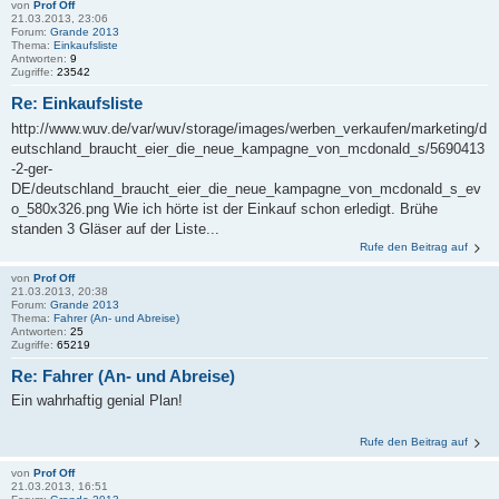
von
Prof Off
21.03.2013, 23:06
Forum:
Grande 2013
Thema:
Einkaufsliste
Antworten:
9
Zugriffe:
23542
Re: Einkaufsliste
http://www.wuv.de/var/wuv/storage/images/werben_verkaufen/marketing/d
eutschland_braucht_eier_die_neue_kampagne_von_mcdonald_s/5690413
-2-ger-
DE/deutschland_braucht_eier_die_neue_kampagne_von_mcdonald_s_ev
o_580x326.png Wie ich hörte ist der Einkauf schon erledigt. Brühe
standen 3 Gläser auf der Liste...
Rufe den Beitrag auf
von
Prof Off
21.03.2013, 20:38
Forum:
Grande 2013
Thema:
Fahrer (An- und Abreise)
Antworten:
25
Zugriffe:
65219
Re: Fahrer (An- und Abreise)
Ein wahrhaftig genial Plan!
Rufe den Beitrag auf
von
Prof Off
21.03.2013, 16:51