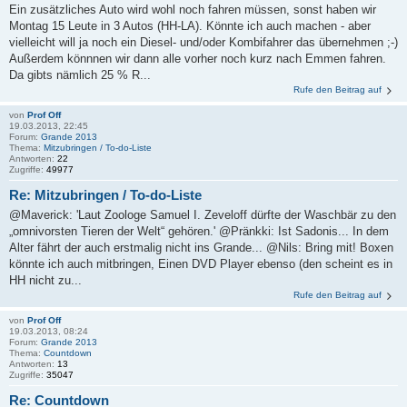
Ein zusätzliches Auto wird wohl noch fahren müssen, sonst haben wir
Montag 15 Leute in 3 Autos (HH-LA). Könnte ich auch machen - aber
vielleicht will ja noch ein Diesel- und/oder Kombifahrer das übernehmen ;-)
Außerdem könnnen wir dann alle vorher noch kurz nach Emmen fahren.
Da gibts nämlich 25 % R...
Rufe den Beitrag auf
von
Prof Off
19.03.2013, 22:45
Forum:
Grande 2013
Thema:
Mitzubringen / To-do-Liste
Antworten:
22
Zugriffe:
49977
Re: Mitzubringen / To-do-Liste
@Maverick: 'Laut Zoologe Samuel I. Zeveloff dürfte der Waschbär zu den
„omnivorsten Tieren der Welt“ gehören.' @Pränkki: Ist Sadonis... In dem
Alter fährt der auch erstmalig nicht ins Grande... @Nils: Bring mit! Boxen
könnte ich auch mitbringen, Einen DVD Player ebenso (den scheint es in
HH nicht zu...
Rufe den Beitrag auf
von
Prof Off
19.03.2013, 08:24
Forum:
Grande 2013
Thema:
Countdown
Antworten:
13
Zugriffe:
35047
Re: Countdown