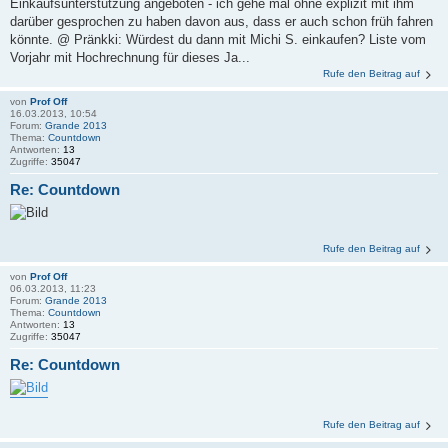
Einkaufsunterstützung angeboten - ich gehe mal ohne explizit mit ihm
darüber gesprochen zu haben davon aus, dass er auch schon früh fahren
könnte. @ Pränkki: Würdest du dann mit Michi S. einkaufen? Liste vom
Vorjahr mit Hochrechnung für dieses Ja...
Rufe den Beitrag auf
von
Prof Off
16.03.2013, 10:54
Forum:
Grande 2013
Thema:
Countdown
Antworten:
13
Zugriffe:
35047
Re: Countdown
Rufe den Beitrag auf
von
Prof Off
06.03.2013, 11:23
Forum:
Grande 2013
Thema:
Countdown
Antworten:
13
Zugriffe:
35047
Re: Countdown
Rufe den Beitrag auf