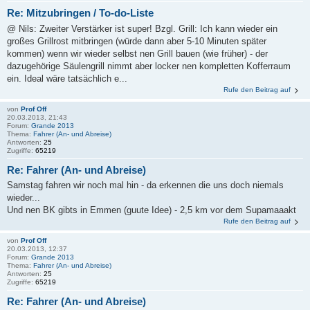
Re: Mitzubringen / To-do-Liste
@ Nils: Zweiter Verstärker ist super! Bzgl. Grill: Ich kann wieder ein
großes Grillrost mitbringen (würde dann aber 5-10 Minuten später
kommen) wenn wir wieder selbst nen Grill bauen (wie früher) - der
dazugehörige Säulengrill nimmt aber locker nen kompletten Kofferraum
ein. Ideal wäre tatsächlich e...
Rufe den Beitrag auf
von
Prof Off
20.03.2013, 21:43
Forum:
Grande 2013
Thema:
Fahrer (An- und Abreise)
Antworten:
25
Zugriffe:
65219
Re: Fahrer (An- und Abreise)
Samstag fahren wir noch mal hin - da erkennen die uns doch niemals
wieder...
Und nen BK gibts in Emmen (guute Idee) - 2,5 km vor dem Supamaaakt
Rufe den Beitrag auf
von
Prof Off
20.03.2013, 12:37
Forum:
Grande 2013
Thema:
Fahrer (An- und Abreise)
Antworten:
25
Zugriffe:
65219
Re: Fahrer (An- und Abreise)