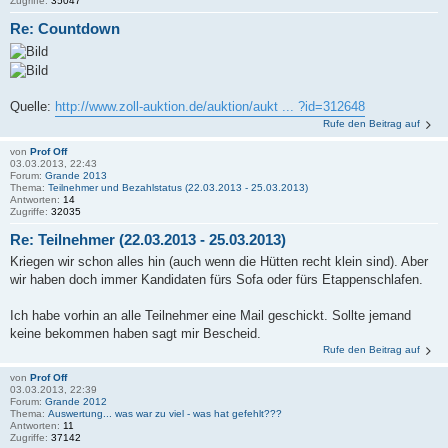
Zugriffe:
35047
Re: Countdown
Quelle:
http://www.zoll-auktion.de/auktion/aukt ... ?id=312648
Rufe den Beitrag auf
von
Prof Off
03.03.2013, 22:43
Forum:
Grande 2013
Thema:
Teilnehmer und Bezahlstatus (22.03.2013 - 25.03.2013)
Antworten:
14
Zugriffe:
32035
Re: Teilnehmer (22.03.2013 - 25.03.2013)
Kriegen wir schon alles hin (auch wenn die Hütten recht klein sind). Aber
wir haben doch immer Kandidaten fürs Sofa oder fürs Etappenschlafen.
Ich habe vorhin an alle Teilnehmer eine Mail geschickt. Sollte jemand
keine bekommen haben sagt mir Bescheid.
Rufe den Beitrag auf
von
Prof Off
03.03.2013, 22:39
Forum:
Grande 2012
Thema:
Auswertung... was war zu viel - was hat gefehlt???
Antworten:
11
Zugriffe:
37142