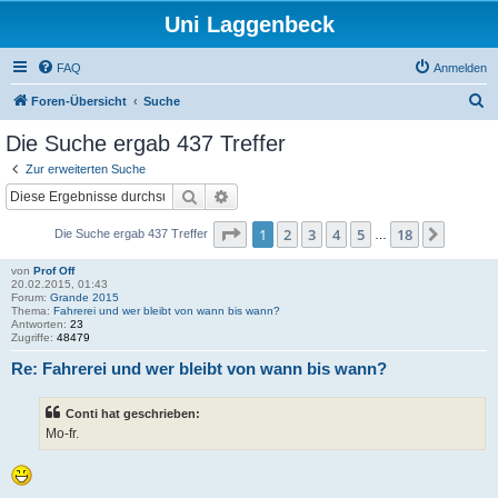
Uni Laggenbeck
FAQ
Anmelden
S
Foren-Übersicht
Suche
u
Die Suche ergab 437 Treffer
c
Zur erweiterten Suche
h
Suche
Erweiterte Suche
e
Seite
1
von
18
1
2
3
4
5
18
Nächst
Die Suche ergab 437 Treffer
…
von
Prof Off
20.02.2015, 01:43
Forum:
Grande 2015
Thema:
Fahrerei und wer bleibt von wann bis wann?
Antworten:
23
Zugriffe:
48479
Re: Fahrerei und wer bleibt von wann bis wann?
Conti hat geschrieben:
Mo-fr.