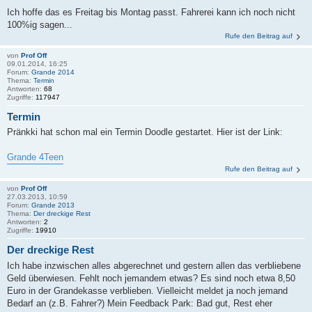
Ich hoffe das es Freitag bis Montag passt. Fahrerei kann ich noch nicht
100%ig sagen...
Rufe den Beitrag auf
von
Prof Off
09.01.2014, 16:25
Forum:
Grande 2014
Thema:
Termin
Antworten:
68
Zugriffe:
117947
Termin
Pränkki hat schon mal ein Termin Doodle gestartet. Hier ist der Link:
Grande 4Teen
Rufe den Beitrag auf
von
Prof Off
27.03.2013, 10:59
Forum:
Grande 2013
Thema:
Der dreckige Rest
Antworten:
2
Zugriffe:
19910
Der dreckige Rest
Ich habe inzwischen alles abgerechnet und gestern allen das verbliebene
Geld überwiesen. Fehlt noch jemandem etwas? Es sind noch etwa 8,50
Euro in der Grandekasse verblieben. Vielleicht meldet ja noch jemand
Bedarf an (z.B. Fahrer?) Mein Feedback Park: Bad gut, Rest eher