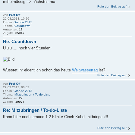
mittelmässig --> nächstes ma...
Rufe den Beitrag auf
von
Prof Off
22.03.2013, 10:26
Forum:
Grande 2013
Thema:
Countdown
Antworten:
13
Zugriffe:
35047
Re: Countdown
Uiuiui.... noch vier Stunden:
Wusstet ihr eigentlich schon das heute
Weltwassertag
ist?
Rufe den Beitrag auf
von
Prof Off
22.03.2013, 00:02
Forum:
Grande 2013
Thema:
Mitzubringen / To-do-Liste
Antworten:
22
Zugriffe:
49977
Re: Mitzubringen / To-do-Liste
Kann bitte noch jemand 1-2 Klinke-Cinch-Kabel mitbringen!!!
Rufe den Beitrag auf