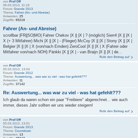
von
Prof Off
06.03.2013, 11:16
Forum:
Grande 2013
Thema:
Fahrer (An- und Abreise)
Antworten:
25
Zugriffe:
65219
Fahrer (An- und Abreise)
scrollbar |FR||SO|MO| Fahrer Chekov |X || |X | ? (möglich) Sierr4 |X || |X |
X (+ 3 Mitfahrer) Michi |X || |X | - (Flieger) McCoy |X || |X | Stony |X || |X |
Belgier |X || |X | X (von/nach Emden) ZeroCool |X || |X | X (Fahrer oder
Mitfahrer von/nach NOH) Pänkki |X || |X | - van Braijn |X || |X | de...
Rufe den Beitrag auf
von
Prof Off
05.03.2013, 13:04
Forum:
Grande 2012
Thema:
Auswertung... was war zu viel - was hat gefehlt???
Antworten:
11
Zugriffe:
37142
Re: Auswertung... was war zu viel - was hat gefehlt???
Ich glaub da waren schon ein paar "Freibiere" abgerechnet... wie auch
immer, dieses Jahr sollten wir uns wieder steigern!
Rufe den Beitrag auf
von
Prof Off
05.03.2013, 13:01
Forum:
Grande 2013
Thema:
Countdown
Antworten:
13