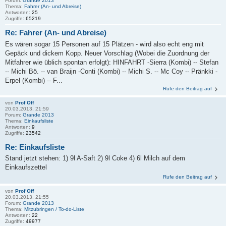
Forum:
Grande 2013
Thema:
Fahrer (An- und Abreise)
Antworten:
25
Zugriffe:
65219
Re: Fahrer (An- und Abreise)
Es wären sogar 15 Personen auf 15 Plätzen - wird also echt eng mit
Gepäck und dickem Kopp. Neuer Vorschlag (Wobei die Zuordnung der
Mitfahrer wie üblich spontan erfolgt): HINFAHRT -Sierra (Kombi) -- Stefan
-- Michi Bö. -- van Braijn -Conti (Kombi) -- Michi S. -- Mc Coy -- Pränkki -
Erpel (Kombi) -- F...
Rufe den Beitrag auf
von
Prof Off
20.03.2013, 21:59
Forum:
Grande 2013
Thema:
Einkaufsliste
Antworten:
9
Zugriffe:
23542
Re: Einkaufsliste
Stand jetzt stehen: 1) 9l A-Saft 2) 9l Coke 4) 6l Milch auf dem
Einkaufszettel
Rufe den Beitrag auf
von
Prof Off
20.03.2013, 21:55
Forum:
Grande 2013
Thema:
Mitzubringen / To-do-Liste
Antworten:
22
Zugriffe:
49977