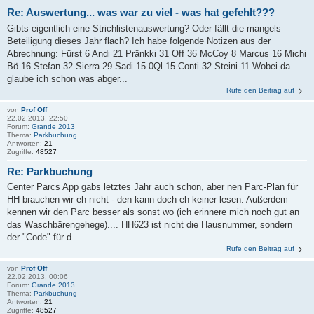
Re: Auswertung... was war zu viel - was hat gefehlt???
Gibts eigentlich eine Strichlistenauswertung? Oder fällt die mangels
Beteiligung dieses Jahr flach? Ich habe folgende Notizen aus der
Abrechnung: Fürst 6 Andi 21 Pränkki 31 Off 36 McCoy 8 Marcus 16 Michi
Bö 16 Stefan 32 Sierra 29 Sadi 15 0Ql 15 Conti 32 Steini 11 Wobei da
glaube ich schon was abger...
Rufe den Beitrag auf
von
Prof Off
22.02.2013, 22:50
Forum:
Grande 2013
Thema:
Parkbuchung
Antworten:
21
Zugriffe:
48527
Re: Parkbuchung
Center Parcs App gabs letztes Jahr auch schon, aber nen Parc-Plan für
HH brauchen wir eh nicht - den kann doch eh keiner lesen. Außerdem
kennen wir den Parc besser als sonst wo (ich erinnere mich noch gut an
das Waschbärengehege).... HH623 ist nicht die Hausnummer, sondern
der "Code" für d...
Rufe den Beitrag auf
von
Prof Off
22.02.2013, 00:06
Forum:
Grande 2013
Thema:
Parkbuchung
Antworten:
21
Zugriffe:
48527