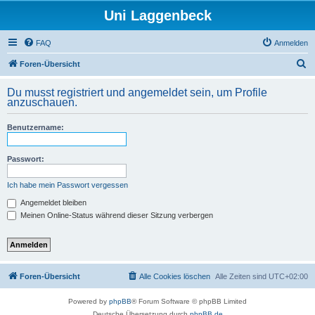
Uni Laggenbeck
FAQ
Anmelden
S
Foren-Übersicht
u
Du musst registriert und angemeldet sein, um Profile
c
anzuschauen.
h
Benutzername:
e
Passwort:
Ich habe mein Passwort vergessen
Angemeldet bleiben
Meinen Online-Status während dieser Sitzung verbergen
Foren-Übersicht
Alle Cookies löschen
Alle Zeiten sind
UTC+02:00
Powered by
phpBB
® Forum Software © phpBB Limited
Deutsche Übersetzung durch
phpBB.de