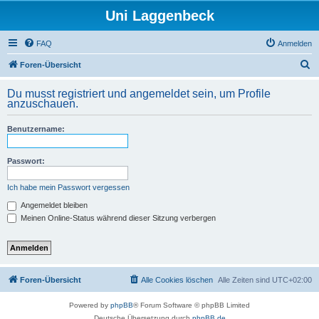
Uni Laggenbeck
FAQ
Anmelden
S
Foren-Übersicht
u
Du musst registriert und angemeldet sein, um Profile
c
anzuschauen.
h
Benutzername:
e
Passwort:
Ich habe mein Passwort vergessen
Angemeldet bleiben
Meinen Online-Status während dieser Sitzung verbergen
Foren-Übersicht
Alle Cookies löschen
Alle Zeiten sind
UTC+02:00
Powered by
phpBB
® Forum Software © phpBB Limited
Deutsche Übersetzung durch
phpBB.de