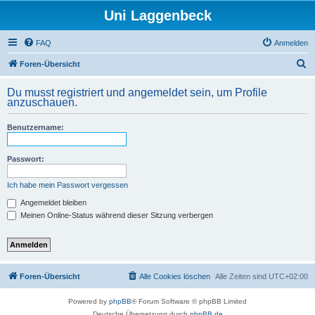
Uni Laggenbeck
FAQ
Anmelden
S
Foren-Übersicht
u
Du musst registriert und angemeldet sein, um Profile
c
anzuschauen.
h
Benutzername:
e
Passwort:
Ich habe mein Passwort vergessen
Angemeldet bleiben
Meinen Online-Status während dieser Sitzung verbergen
Foren-Übersicht
Alle Cookies löschen
Alle Zeiten sind
UTC+02:00
Powered by
phpBB
® Forum Software © phpBB Limited
Deutsche Übersetzung durch
phpBB.de