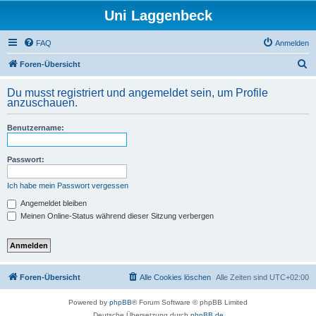
Uni Laggenbeck
FAQ
Anmelden
S
Foren-Übersicht
u
Du musst registriert und angemeldet sein, um Profile
c
anzuschauen.
h
Benutzername:
e
Passwort:
Ich habe mein Passwort vergessen
Angemeldet bleiben
Meinen Online-Status während dieser Sitzung verbergen
Foren-Übersicht
Alle Cookies löschen
Alle Zeiten sind
UTC+02:00
Powered by
phpBB
® Forum Software © phpBB Limited
Deutsche Übersetzung durch
phpBB.de