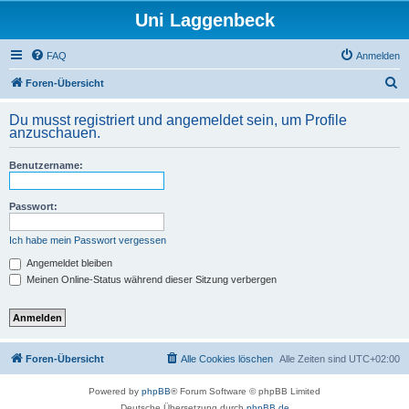
Uni Laggenbeck
FAQ
Anmelden
S
Foren-Übersicht
u
Du musst registriert und angemeldet sein, um Profile
c
anzuschauen.
h
Benutzername:
e
Passwort:
Ich habe mein Passwort vergessen
Angemeldet bleiben
Meinen Online-Status während dieser Sitzung verbergen
Foren-Übersicht
Alle Cookies löschen
Alle Zeiten sind
UTC+02:00
Powered by
phpBB
® Forum Software © phpBB Limited
Deutsche Übersetzung durch
phpBB.de