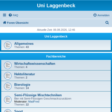
Uni Laggenbeck
FAQ
Anmelden
S
Foren-Übersicht
u
Aktuelle Zeit: 06.08.2026, 12:46
c
Uni Laggenbeck
h
Allgemeines
e
Themen:
43
Fachbereiche
Wirtschaftswissenschaften
Themen:
4
Hektoliteratur
Themen:
2
Bierologie
Themen:
14
Semi-Flüssige Mischtechniken
Bier mit Semi-Flüssigen Geschmackszusätzen
Moderator:
MadFred
Themen:
22
Sport