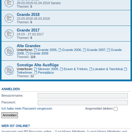
29.03.2019-01.04.2019 Sandur
Themen:
5
Grande 2018
23.03.2018-26.03.2018
Themen:
6
Grande 2017
24.03 - 27.03.2017
Themen:
8
Alte Grandes
Unterforen:
Grande 2005
,
Grande 2006
,
Grande 2007
,
Grande
2008
,
Grande 2009
Themen:
118
Sonstige Alte Ausflüge
Unterforen:
Silvester 2009
,
Essen & Trinken
,
Lokation & Tanzlokal
,
Teilnehmer
,
Pennplätze
Themen:
12
ANMELDEN
Benutzername:
Passwort:
Ich habe mein Passwort vergessen
Angemeldet bleiben
WER IST ONLINE?
Insgesamt sind
52
Besucher online :: 0 sichtbare Mitglieder, 0 unsichtbare Mitglieder und