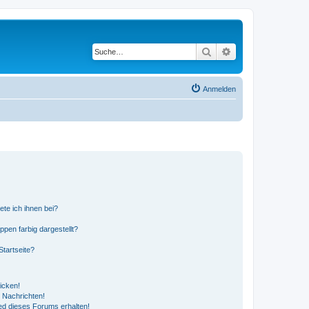
Suche
Erweiterte Suche
Anmelden
ete ich ihnen bei?
en farbig dargestellt?
tartseite?
icken!
 Nachrichten!
ed dieses Forums erhalten!