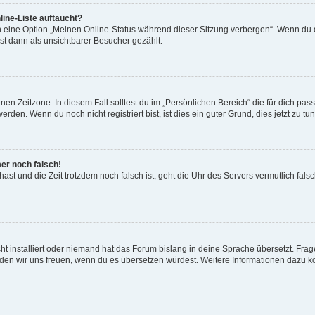
ine-Liste auftaucht?
n eine Option „Meinen Online-Status während dieser Sitzung verbergen“. Wenn du d
st dann als unsichtbarer Besucher gezählt.
en Zeitzone. In diesem Fall solltest du im „Persönlichen Bereich“ die für dich passe
den. Wenn du noch nicht registriert bist, ist dies ein guter Grund, dies jetzt zu tun
mer noch falsch!
t hast und die Zeit trotzdem noch falsch ist, geht die Uhr des Servers vermutlich fal
t installiert oder niemand hat das Forum bislang in deine Sprache übersetzt. Frag
, würden wir uns freuen, wenn du es übersetzen würdest. Weitere Informationen dazu