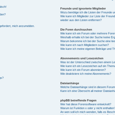
alsch!
Freunde und ignorierte Mitglieder
Wozu benötige ich die Listen der Freunde un
rden?
Wie kann ich Mitglieder zur Liste der Freund
wieder aus den Listen entfernen?
fgefordert, mich anzumelden.
Die Foren durchsuchen
Wie kann ich ein Forum oder mehrere For
Weshalb erhalte ich bei der Suche keine Er
Warum bekomme ich bei der Suche eine lee
Wie kann ich nach Mitgliedern suchen?
Wie kann ich meine eigenen Beiträge und T
Abonnements und Lesezeichen
Was ist der Unterschied zwischen einem L
Wie kann ich ein Lesezeichen auf ein Them
Wie kann ich ein Forum abonnieren?
Wie deaktiviere ich meine Abonnements?
gs?
Dateianhänge
Welche Dateianhänge sind in diesem Forum
Kann ich eine Übersicht all meiner Dateian
phpBB betreffende Fragen
Wer hat diese Forensoftware entwickelt?
Warum ist Funktion x oder y nicht enthalten
An wen soll ich mich wenden, falls es Besc