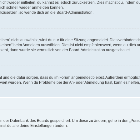
 nicht wieder mitteilen, du kannst es jedoch zurücksetzen. Dies machst du, indem 
 dich schnell wieder anmelden können.
ückzusetzen, so wende dich an die Board-Administration.
en“ nicht auswählst, wirst du nur für eine Sitzung angemeldet. Dies verhindert 
leiben“ beim Anmelden auswählen. Dies ist nicht empfehlenswert, wenn du dich an
 steht, dann wurde sie vermutlich von der Board-Administration ausgeschaltet.
 hat und die dafür sorgen, dass du im Forum angemeldet bleibst. Außerdem ermögli
tiviert wurden. Wenn du Probleme bei der An- oder Abmeldung hast, kann es helfen
n in der Datenbank des Boards gespeichert. Um diese zu ändern, gehe in den „Persö
nst du alle deine Einstellungen ändern.