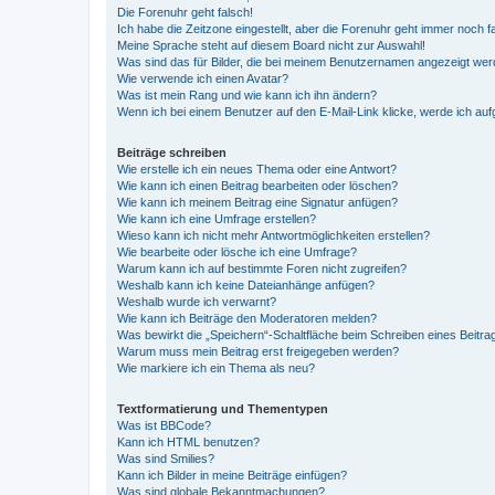
Die Forenuhr geht falsch!
Ich habe die Zeitzone eingestellt, aber die Forenuhr geht immer noch f
Meine Sprache steht auf diesem Board nicht zur Auswahl!
Was sind das für Bilder, die bei meinem Benutzernamen angezeigt we
Wie verwende ich einen Avatar?
Was ist mein Rang und wie kann ich ihn ändern?
Wenn ich bei einem Benutzer auf den E-Mail-Link klicke, werde ich au
Beiträge schreiben
Wie erstelle ich ein neues Thema oder eine Antwort?
Wie kann ich einen Beitrag bearbeiten oder löschen?
Wie kann ich meinem Beitrag eine Signatur anfügen?
Wie kann ich eine Umfrage erstellen?
Wieso kann ich nicht mehr Antwortmöglichkeiten erstellen?
Wie bearbeite oder lösche ich eine Umfrage?
Warum kann ich auf bestimmte Foren nicht zugreifen?
Weshalb kann ich keine Dateianhänge anfügen?
Weshalb wurde ich verwarnt?
Wie kann ich Beiträge den Moderatoren melden?
Was bewirkt die „Speichern“-Schaltfläche beim Schreiben eines Beitra
Warum muss mein Beitrag erst freigegeben werden?
Wie markiere ich ein Thema als neu?
Textformatierung und Thementypen
Was ist BBCode?
Kann ich HTML benutzen?
Was sind Smilies?
Kann ich Bilder in meine Beiträge einfügen?
Was sind globale Bekanntmachungen?