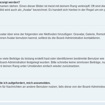
gezeigt werden?
amen stehen. Eines dieser Bilder ist meist mit deinem Rang verknüpft: Oft sind di
ld wird auch als „Avatar“ bezeichnet. Es handelt sich hierbei in der Regel um ein
 Avatar über eine der folgenden vier Methoden hinzufügen: Gravatar, Galerie, Rem
en Avatar benutzen kannst, solltest du die Board-Administration kontaktieren.
viele Beiträge du bislang erstellt hast oder identifizieren bestimmte Benutzer w
 Board-Administration festgelegt wurden. Bitte schreibe keine sinnlosen Beiträge
wird deinen Rang unter Umständen einfach wieder zurücksetzen.
rde ich aufgefordert, mich anzumelden.
ion für Nachrichten an andere Benutzer nutzen, falls diese von der Board-Administ