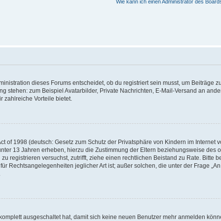
Wie kann ich einen Administrator des Board
istration dieses Forums entscheidet, ob du registriert sein musst, um Beiträge zu s
ung stehen: zum Beispiel Avatarbilder, Private Nachrichten, E-Mail-Versand an ander
 zahlreiche Vorteile bietet.
t of 1998 (deutsch: Gesetz zum Schutz der Privatsphäre von Kindern im Internet vo
unter 13 Jahren erheben, hierzu die Zustimmung der Eltern beziehungsweise des o
h zu registrieren versuchst, zutrifft, ziehe einen rechtlichen Beistand zu Rate. Bit
für Rechtsangelegenheiten jeglicher Art ist; außer solchen, die unter der Frage „
.
g komplett ausgeschaltet hat, damit sich keine neuen Benutzer mehr anmelden könn