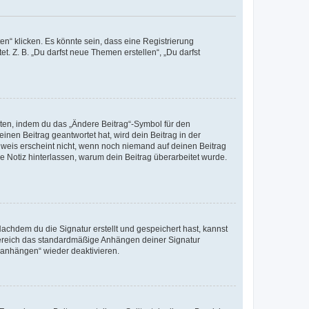
n“ klicken. Es könnte sein, dass eine Registrierung
t. Z. B. „Du darfst neue Themen erstellen“, „Du darfst
iten, indem du das „Ändere Beitrag“-Symbol für den
inen Beitrag geantwortet hat, wird dein Beitrag in der
nweis erscheint nicht, wenn noch niemand auf deinen Beitrag
ne Notiz hinterlassen, warum dein Beitrag überarbeitet wurde.
chdem du die Signatur erstellt und gespeichert hast, kannst
Bereich das standardmäßige Anhängen deiner Signatur
r anhängen“ wieder deaktivieren.