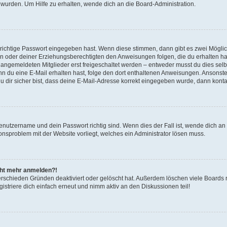
 wurden. Um Hilfe zu erhalten, wende dich an die Board-Administration.
 richtige Passwort eingegeben hast. Wenn diese stimmen, dann gibt es zwei Mögl
tern oder deiner Erziehungsberechtigten den Anweisungen folgen, die du erhalten ha
u angemeldeten Mitglieder erst freigeschaltet werden – entweder musst du dies selbs
. Wenn du eine E-Mail erhalten hast, folge den dort enthaltenen Anweisungen. Ansons
 dir sicher bist, dass deine E-Mail-Adresse korrekt eingegeben wurde, dann kontak
Benutzername und dein Passwort richtig sind. Wenn dies der Fall ist, wende dich a
ionsproblem mit der Website vorliegt, welches ein Administrator lösen muss.
icht mehr anmelden?!
erschieden Gründen deaktiviert oder gelöscht hat. Außerdem löschen viele Boards r
triere dich einfach erneut und nimm aktiv an den Diskussionen teil!