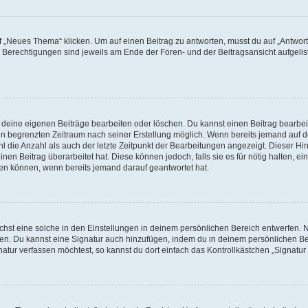
„Neues Thema“ klicken. Um auf einen Beitrag zu antworten, musst du auf „Antworte
e Berechtigungen sind jeweils am Ende der Foren- und der Beitragsansicht aufgeliste
r deine eigenen Beiträge bearbeiten oder löschen. Du kannst einen Beitrag bearbe
inen begrenzten Zeitraum nach seiner Erstellung möglich. Wenn bereits jemand auf de
 die Anzahl als auch der letzte Zeitpunkt der Bearbeitungen angezeigt. Dieser Hi
en Beitrag überarbeitet hat. Diese können jedoch, falls sie es für nötig halten, ei
hen können, wenn bereits jemand darauf geantwortet hat.
st eine solche in den Einstellungen in deinem persönlichen Bereich entwerfen. Na
eren. Du kannst eine Signatur auch hinzufügen, indem du in deinem persönlichen 
atur verfassen möchtest, so kannst du dort einfach das Kontrollkästchen „Signatu